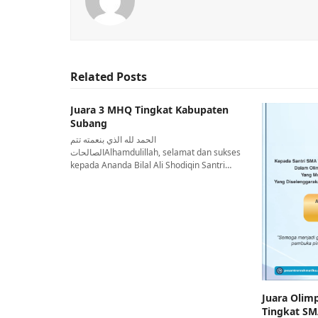
Related Posts
Juara 3 MHQ Tingkat Kabupaten
Subang
الحمد لله الذي بنعمته تتم
الصالحاتAlhamdulillah, selamat dan sukses
kepada Ananda Bilal Ali Shodiqin Santri…
Juara Olim
Tingkat S