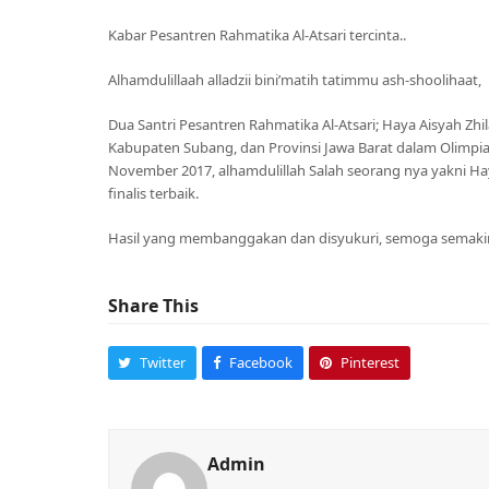
Kabar Pesantren Rahmatika Al-Atsari tercinta..
Alhamdulillaah alladzii bini’matih tatimmu ash-shoolihaat,
Dua Santri Pesantren Rahmatika Al-Atsari; Haya Aisyah Zhil
Kabupaten Subang, dan Provinsi Jawa Barat dalam Olimpia
November 2017, alhamdulillah Salah seorang nya yakni Haya
finalis terbaik.
Hasil yang membanggakan dan disyukuri, semoga semakin b
Share This
Twitter
Facebook
Pinterest
Admin