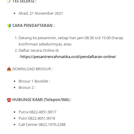
📝
TES SELEKSI :
Ahad, 21 November 2021
🔰
CARA PENDAFTARAN :
Datang ke pesantren, setiap hari jam 08.30 s/d 15.00 (harap
konfirmasi sebelumnya), atau
Daftar secara Online di
:
https://pesantrenrahmatika.or.id/pendaftaran-online/
📥 DOWNLOAD BROSUR :
Brosur 1 Booklet :
Brosur 2 :
☎️
HUBUNGI KAMI (Telepon/WA) :
Putra 0822.4051.9017
Putri 0822.4051.9018
Call Center 0822.1970.2288