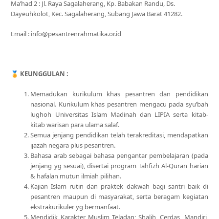
Ma’had 2 : Jl. Raya Sagalaherang, Kp. Babakan Randu, Ds.
Dayeuhkolot, Kec. Sagalaherang, Subang Jawa Barat 41282.
Email : info@pesantrenrahmatika.or.id
🏅
KEUNGGULAN :
Memadukan kurikulum khas pesantren dan pendidikan
nasional. Kurikulum khas pesantren mengacu pada syu’bah
lughoh Universitas Islam Madinah dan LIPIA serta kitab-
kitab warisan para ulama salaf.
Semua jenjang pendidikan telah terakreditasi, mendapatkan
ijazah negara plus pesantren.
Bahasa arab sebagai bahasa pengantar pembelajaran (pada
jenjang yg sesuai), disertai program Tahfizh Al-Quran harian
& hafalan mutun ilmiah pilihan.
Kajian Islam rutin dan praktek dakwah bagi santri baik di
pesantren maupun di masyarakat, serta beragam kegiatan
ekstrakurikuler yg bermanfaat.
Mendidik Karakter Muslim Teladan; Shalih, Cerdas, Mandiri,