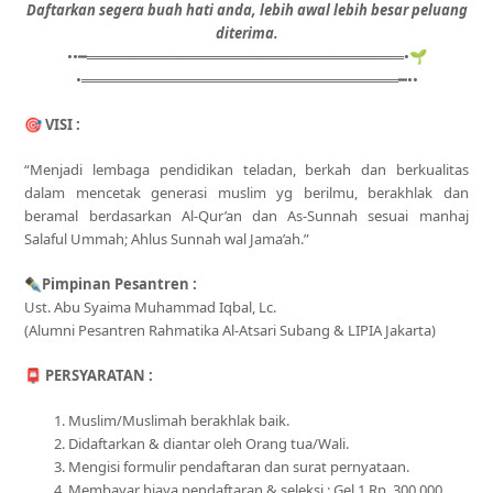
Daftarkan segera buah hati anda, lebih awal lebih besar peluang
diterima.
••━════════════════════════════════•🌱
•════════════════════════════════━••
🎯
VISI :
“Menjadi lembaga pendidikan teladan, berkah dan berkualitas
dalam mencetak generasi muslim yg berilmu, berakhlak dan
beramal berdasarkan Al-Qur’an dan As-Sunnah sesuai manhaj
Salaful Ummah; Ahlus Sunnah wal Jama’ah.”
✒
Pimpinan Pesantren :
Ust. Abu Syaima Muhammad Iqbal, Lc.
(Alumni Pesantren Rahmatika Al-Atsari Subang & LIPIA Jakarta)
📮
PERSYARATAN :
Muslim/Muslimah berakhlak baik.
Didaftarkan & diantar oleh Orang tua/Wali.
Mengisi formulir pendaftaran dan surat pernyataan.
Membayar biaya pendaftaran & seleksi : Gel.1 Rp. 300.000.,