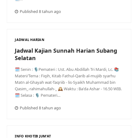
Published 8 tahun ago
JADWAL HARIAN
Jadwal Kajian Sunnah Harian Subang
Selatan
🗓 Senin : 🎙Pemateri : Ust. Abu Abdillah Tri Mardi, Lc. 📚
Materi/Tema : Fiqih, Kitab Fathul-Qarib al-mujiib syarhu
Matn al-Ghayah wat-Taqriib - lis-Syaikh Muhammad bin
Qasim_-rahimahullah-_ 🕰 Waktu : Ba'da Ashar - 16.50 WIB.
🗓 Selasa : 🎙 Pemateri…
Published 8 tahun ago
INFO KHOTIB JUM'AT