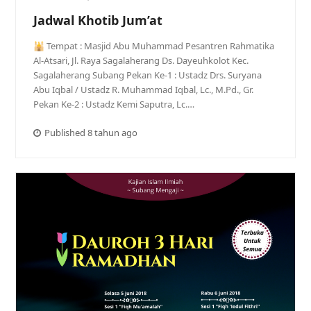
Jadwal Khotib Jum’at
🕌 Tempat : Masjid Abu Muhammad Pesantren Rahmatika
Al-Atsari, Jl. Raya Sagalaherang Ds. Dayeuhkolot Kec.
Sagalaherang Subang Pekan Ke-1 : Ustadz Drs. Suryana
Abu Iqbal / Ustadz R. Muhammad Iqbal, Lc., M.Pd., Gr.
Pekan Ke-2 : Ustadz Kemi Saputra, Lc.…
Published 8 tahun ago