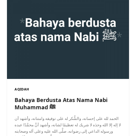
AQIDAH
Bahaya Berdusta Atas Nama Nabi
Muhammad ﷺ
الحمد لله على إحسانه، والشُّكر له على توفيقه وامتنانه، وأشهد أن
لا إله إلا الله وحدَه لا شريك له تعظيمًا لشانه، وأشهد أنَّ محمَّدًا عبده
ورسوله الداعي إلى رضوانه، صلَّى الله عليه وعلى آله وصحابته