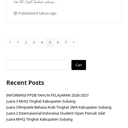
وسلَّم تسليمًا كثيرًا، أمَّا بعدُ…
Published 8 tahun ago
1
2
3
4
5
6
7
Previous
Page
Page
Page
Page
Page
Page
Page
Next
Cari
Recent Posts
INFORMASI PPDB TAHUN PELAJARAN 2026-2027
Juara 3 MHQ Tingkat Kabupaten Subang
Juara Olimpiade Bahasa Arab Tingkat SMA Kabupaten Subang
Juara 2 Internasional Indonesia Student Open Pencak Silat
Juara MHQ Tingkat Kabupaten Subang