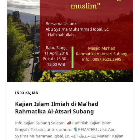
INFO KAJIAN
Kajian Islam Ilmiah di Ma’had
Rahmatika Al-Atsari Subang
Info Kajian Subang Selatan. 📣Hadirilah Kajian Islam
Ilmiyah, Terbuka untuk umum. 🎙PEMATERI : Ust. Abu
Syaima Muhammad Iqbal, Lc. -حفظه الله- 📖 Materi : Kajian