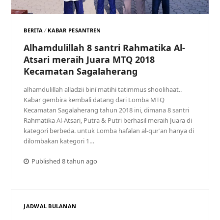
BERITA
KABAR PESANTREN
Alhamdulillah 8 santri Rahmatika Al-
Atsari meraih Juara MTQ 2018
Kecamatan Sagalaherang
alhamdulillah alladzii bini'matihi tatimmus shoolihaat..
Kabar gembira kembali datang dari Lomba MTQ
Kecamatan Sagalaherang tahun 2018 ini, dimana 8 santri
Rahmatika Al-Atsari, Putra & Putri berhasil meraih Juara di
kategori berbeda. untuk Lomba hafalan al-qur'an hanya di
dilombakan kategori 1…
Published 8 tahun ago
JADWAL BULANAN