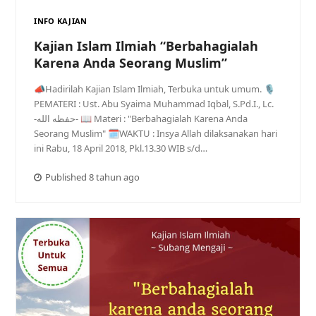
INFO KAJIAN
Kajian Islam Ilmiah “Berbahagialah
Karena Anda Seorang Muslim”
📣Hadirilah Kajian Islam Ilmiah, Terbuka untuk umum. 🎙
PEMATERI : Ust. Abu Syaima Muhammad Iqbal, S.Pd.I., Lc.
-حفظه الله- 📖 Materi : "Berbahagialah Karena Anda
Seorang Muslim" 🗓WAKTU : Insya Allah dilaksanakan hari
ini Rabu, 18 April 2018, Pkl.13.30 WIB s/d…
Published 8 tahun ago