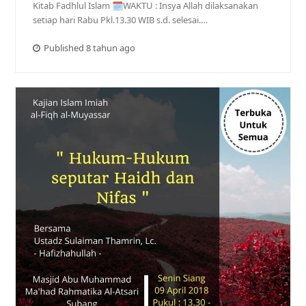
Kitab Fadhlul Islam 🗓WAKTU : Insya Allah dilaksanakan
setiap hari Rabu Pkl.13.30 WIB s.d. selesai.…
Published 8 tahun ago