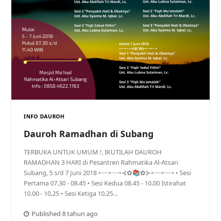
INFO DAUROH
Dauroh Ramadhan di Subang
TERBUKA UNTUK UMUM !, IKUTILAH DAUROH
RAMADHAN 3 HARI di Pesantren Rahmatika Al-Atsari
Subang, 5 s/d 7 Juni 2018 •┈┈•┈┈•⊰✿📚✿⊱•┈┈•┈┈• • Sesi
Pertama 07.30 - 08.45 • Sesi Kedua 08.45 - 10.00 Istirahat
10.00 - 10.25 • Sesi Ketiga 10.25…
Published 8 tahun ago