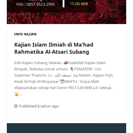
INFO KAJIAN
Kajian Islam Ilmiah di Ma’had
Rahmatika Al-Atsari Subang
Info Kajian Subang Selatan. 📣Hadirilah Kajian Islam
Ilmiyah, Terbuka untuk umum. 🎙PEMATERI : Ust.
Sulaiman Thamrin, Lc. -حفظه الله- 📖 Materi : Kajian Fiqh,
kitab Al-Fiqh Al-Muyassar 🗓WAKTU : Insya Allah
dilaksanakan setiap hari Senin Pkl.13.30 WIB s.d. selesai.
🕌…
Published 8 tahun ago