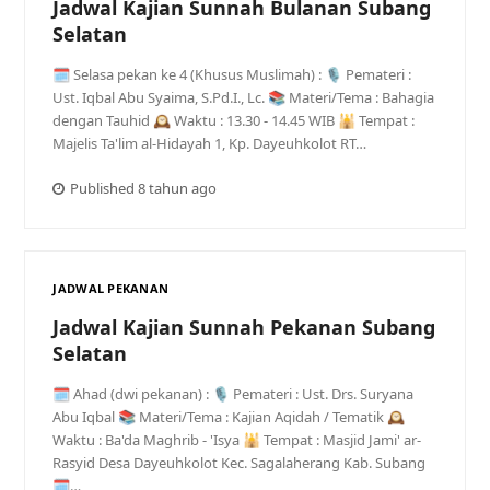
Jadwal Kajian Sunnah Bulanan Subang
Selatan
🗓 Selasa pekan ke 4 (Khusus Muslimah) : 🎙 Pemateri :
Ust. Iqbal Abu Syaima, S.Pd.I., Lc. 📚 Materi/Tema : Bahagia
dengan Tauhid 🕰 Waktu : 13.30 - 14.45 WIB 🕌 Tempat :
Majelis Ta'lim al-Hidayah 1, Kp. Dayeuhkolot RT…
Published 8 tahun ago
JADWAL PEKANAN
Jadwal Kajian Sunnah Pekanan Subang
Selatan
🗓 Ahad (dwi pekanan) : 🎙 Pemateri : Ust. Drs. Suryana
Abu Iqbal 📚 Materi/Tema : Kajian Aqidah / Tematik 🕰
Waktu : Ba'da Maghrib - 'Isya 🕌 Tempat : Masjid Jami' ar-
Rasyid Desa Dayeuhkolot Kec. Sagalaherang Kab. Subang
🗓…