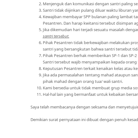
Menjenguk dan komunikasi dengan santri paling ser
Santri tidak diijinkan pulang diluar waktu liburan ya
Kewajiban membayar SPP bulanan paling lambat tangg
Pesantren. Dan harap kwitansi tersebut disimpan aga
Jika dikemudian hari terjadi sesuatu masalah de
santri tersebut.
Pihak Pesantren tidak berkewajiban melakukan pros
santri yang bersangkutan bahwa santri tersebut tid
Pihak Pesantren berhak memberikan SP-1 dan SP-2 k
Santri tersebut wajib menyampaikan kepada orang t
Keputusan Pesantren terkait kenaikan kelas atau 
Jika ada permasalahan tentang mahad ataupun santr
pihak mahad dengan orang tua/ wali santri.
Kami bersedia untuk tidak membuat grup media sosial
Hal-hal lain yang bermanfaat untuk kebaikan bers
Saya telah membacanya dengan seksama dan menyetujui
Demikian surat pernyataan ini dibuat dengan penuh kes