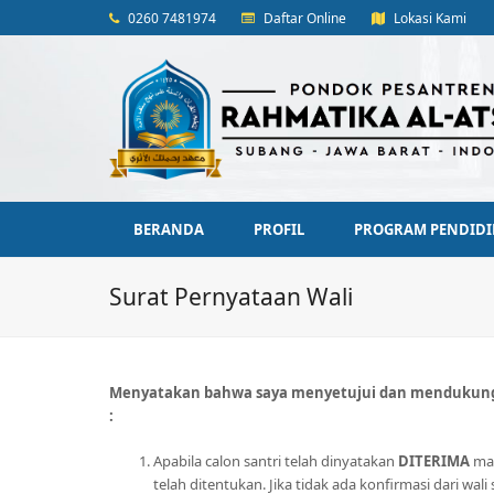
0260 7481974
Daftar Online
Lokasi Kami
BERANDA
PROFIL
PROGRAM PENDID
Surat Pernyataan Wali
Menyatakan bahwa saya menyetujui dan mendukung s
:
Apabila calon santri telah dinyatakan
DITERIMA
mak
telah ditentukan. Jika tidak ada konfirmasi dari wal