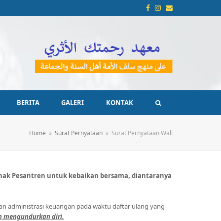
Facebook
Instagram
Email
BERITA
GALERI
KONTAK
Home
»
Surat Pernyataan
»
Surat Pernyataan Wali
hak Pesantren untuk kebaikan bersama, diantaranya
an administrasi keuangan pada waktu daftar ulang yang
 mengundurkan diri.