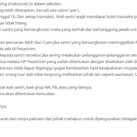
ing (maksimal) 2x dalam sebulan.
ng telah ditetapkan, kecuali ada udzur syar’i.
al 10. Dan setiap transaksi , Wali santri wajib mendapat bukti transaksi 
r tidak hilang.
ngan santri yang bersangkutan maka yang berhak dan bertanggung jawab 
es pencarian lebih dari 2 jam jika santri yang bersangkutan meninggalkan 
ak ada di Pesantren.
epada santri tersebut jika sering melakukan pelanggaran-pelanggaran sete
ua melalui HP Pesantren yang sudah ditentukan dengan disaksikan oleh du
kelulusan tidak dapat diganggu gugat berdasarkan hasil kesepakatan mus
i, orang tua/ wali tidak langsung melibatkan pihak lain seperti wartawan,
 wali santri, baik grup WA, FB, atau yang lainnya.
ama akan ditentukan kemudian.
nya,
adaran dan tanpa paksaan dari pihak manapun untuk dipergunakan sebagai